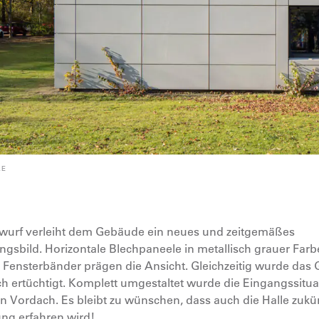
LE
wurf verleiht dem Gebäude ein neues und zeit­gemäßes
gs­bild. Horizontale Blech­paneele in metallisch grauer Far
e Fenster­bänder prägen die Ansicht. Gleichzeitig wurde das
h ertüchtigt. Komplett umgestaltet wurde die Eingangs­situa
 Vordach. Es bleibt zu wünschen, dass auch die Halle zukün
ung erfahren wird!