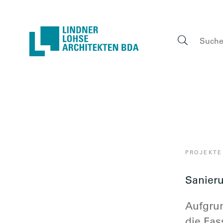
Lindner Lohse Archit
Seite 
PROJEKTE
Sanieru
Aufgru
die Fas