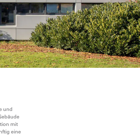
be und
 Gebäude
tion mit
ftig eine