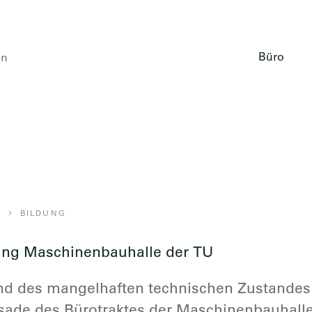
ekten BDA PartG mbB
durchsuchen
Büro
BILDUNG
SANIERUNG MASCHINEN­BAUHALLE DER TU
ng Maschinen­bauhalle der TU
nd des mangelhaften technischen Zustandes
sade des Büro­­traktes der Maschinen­bauhall