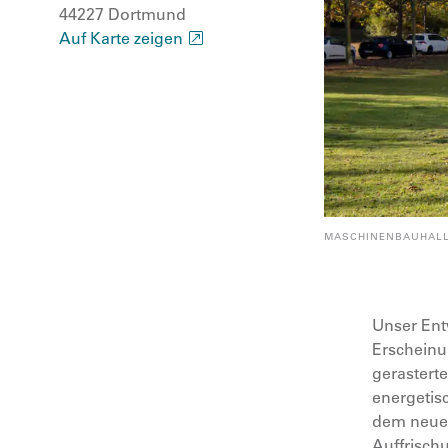
44227 Dortmund
Auf Karte zeigen
MASCHINENBAUHAL
Unser Ent
Erscheinun
gerastert
energetisc
dem neuen
Auffrisch