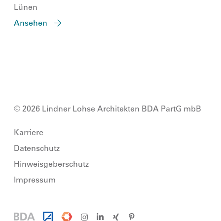
Lünen
Ansehen
© 2026 Lindner Lohse Architekten BDA PartG mbB
Karriere
Datenschutz
Hinweisgeberschutz
Impressum
Architektenkammer Nordrhein-Westfalen
competitiononline
BDA
Instagram
LinkedIn
Xing
Pinterest